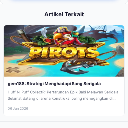
Artikel Terkait
gem188: Strategi Menghadapi Sang Serigala
Huff N’ Puff CollectR: Pertarungan Epik Babi Melawan Serigala
Selamat datang di arena konstruksi paling menegangkan di
dunia slot! Dalam...
06 Jun 2026