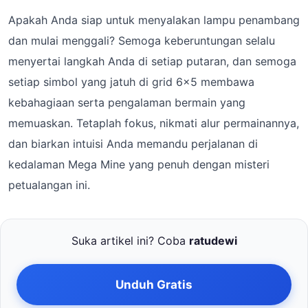
Apakah Anda siap untuk menyalakan lampu penambang
dan mulai menggali? Semoga keberuntungan selalu
menyertai langkah Anda di setiap putaran, dan semoga
setiap simbol yang jatuh di grid 6×5 membawa
kebahagiaan serta pengalaman bermain yang
memuaskan. Tetaplah fokus, nikmati alur permainannya,
dan biarkan intuisi Anda memandu perjalanan di
kedalaman Mega Mine yang penuh dengan misteri
petualangan ini.
Suka artikel ini? Coba
ratudewi
Unduh Gratis