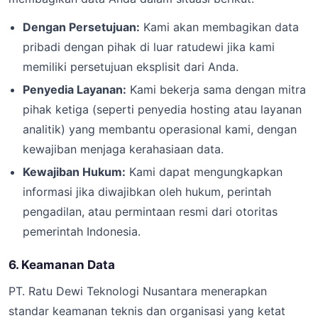
Dengan Persetujuan:
Kami akan membagikan data
pribadi dengan pihak di luar ratudewi jika kami
memiliki persetujuan eksplisit dari Anda.
Penyedia Layanan:
Kami bekerja sama dengan mitra
pihak ketiga (seperti penyedia hosting atau layanan
analitik) yang membantu operasional kami, dengan
kewajiban menjaga kerahasiaan data.
Kewajiban Hukum:
Kami dapat mengungkapkan
informasi jika diwajibkan oleh hukum, perintah
pengadilan, atau permintaan resmi dari otoritas
pemerintah Indonesia.
6. Keamanan Data
PT. Ratu Dewi Teknologi Nusantara menerapkan
standar keamanan teknis dan organisasi yang ketat