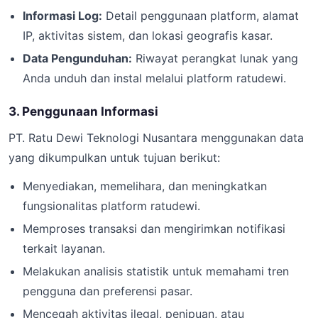
Informasi Log:
Detail penggunaan platform, alamat
IP, aktivitas sistem, dan lokasi geografis kasar.
Data Pengunduhan:
Riwayat perangkat lunak yang
Anda unduh dan instal melalui platform ratudewi.
3. Penggunaan Informasi
PT. Ratu Dewi Teknologi Nusantara menggunakan data
yang dikumpulkan untuk tujuan berikut:
Menyediakan, memelihara, dan meningkatkan
fungsionalitas platform ratudewi.
Memproses transaksi dan mengirimkan notifikasi
terkait layanan.
Melakukan analisis statistik untuk memahami tren
pengguna dan preferensi pasar.
Mencegah aktivitas ilegal, penipuan, atau