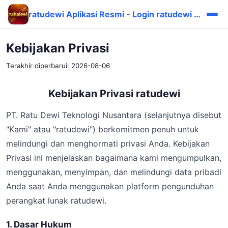
ratudewi Aplikasi Resmi - Login ratudewi Trending Terpercaya ✅
Kebijakan Privasi
Terakhir diperbarui: 2026-08-06
Kebijakan Privasi ratudewi
PT. Ratu Dewi Teknologi Nusantara (selanjutnya disebut
"Kami" atau "ratudewi") berkomitmen penuh untuk
melindungi dan menghormati privasi Anda. Kebijakan
Privasi ini menjelaskan bagaimana kami mengumpulkan,
menggunakan, menyimpan, dan melindungi data pribadi
Anda saat Anda menggunakan platform pengunduhan
perangkat lunak ratudewi.
1. Dasar Hukum