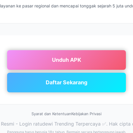
layanan ke pasar regional dan mencapai tonggak sejarah 5 juta und
Unduh APK
Daftar Sekarang
Syarat dan Ketentuan
Kebijakan Privasi
 Resmi - Login ratudewi Trending Terpercaya ✅. Hak cipta 
Pengguna harus berusia 18+ tahun. Bermain secara bertanggung jawab.