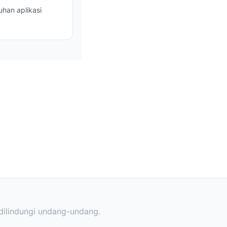
uhan aplikasi
dilindungi undang-undang.