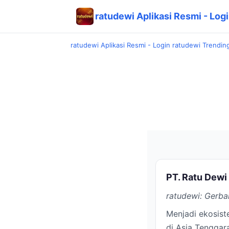
ratudewi Aplikasi Resmi - Log
ratudewi Aplikasi Resmi - Login ratudewi Trendi
PT. Ratu Dewi
ratudewi: Gerba
Menjadi ekosiste
di Asia Tenggar