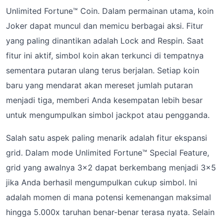
Unlimited Fortune™ Coin. Dalam permainan utama, koin
Joker dapat muncul dan memicu berbagai aksi. Fitur
yang paling dinantikan adalah Lock and Respin. Saat
fitur ini aktif, simbol koin akan terkunci di tempatnya
sementara putaran ulang terus berjalan. Setiap koin
baru yang mendarat akan mereset jumlah putaran
menjadi tiga, memberi Anda kesempatan lebih besar
untuk mengumpulkan simbol jackpot atau pengganda.
Salah satu aspek paling menarik adalah fitur ekspansi
grid. Dalam mode Unlimited Fortune™ Special Feature,
grid yang awalnya 3×2 dapat berkembang menjadi 3×5
jika Anda berhasil mengumpulkan cukup simbol. Ini
adalah momen di mana potensi kemenangan maksimal
hingga 5.000x taruhan benar-benar terasa nyata. Selain