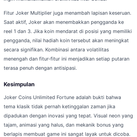
Fitur Joker Multiplier juga menambah lapisan keseruan.
Saat aktif, Joker akan menembakkan pengganda ke
reel 1 dan 3. Jika koin mendarat di posisi yang memiliki
pengganda, nilai hadiah koin tersebut akan meningkat
secara signifikan. Kombinasi antara volatilitas
menengah dan fitur-fitur ini menjadikan setiap putaran
terasa penuh dengan antisipasi.
Kesimpulan
Joker Coins Unlimited Fortune adalah bukti bahwa
tema klasik tidak pernah ketinggalan zaman jika
dipadukan dengan inovasi yang tepat. Visual neon yang
tajam, animasi yang halus, dan mekanik bonus yang
berlapis membuat game ini sangat layak untuk dicoba.