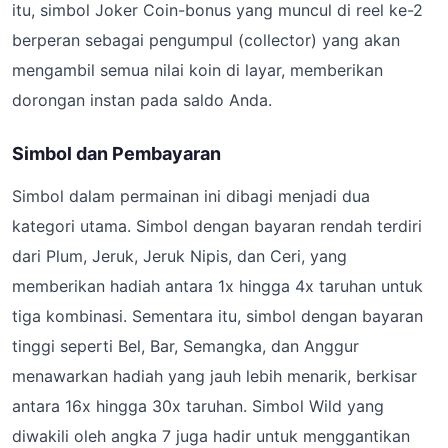
itu, simbol Joker Coin-bonus yang muncul di reel ke-2
berperan sebagai pengumpul (collector) yang akan
mengambil semua nilai koin di layar, memberikan
dorongan instan pada saldo Anda.
Simbol dan Pembayaran
Simbol dalam permainan ini dibagi menjadi dua
kategori utama. Simbol dengan bayaran rendah terdiri
dari Plum, Jeruk, Jeruk Nipis, dan Ceri, yang
memberikan hadiah antara 1x hingga 4x taruhan untuk
tiga kombinasi. Sementara itu, simbol dengan bayaran
tinggi seperti Bel, Bar, Semangka, dan Anggur
menawarkan hadiah yang jauh lebih menarik, berkisar
antara 16x hingga 30x taruhan. Simbol Wild yang
diwakili oleh angka 7 juga hadir untuk menggantikan