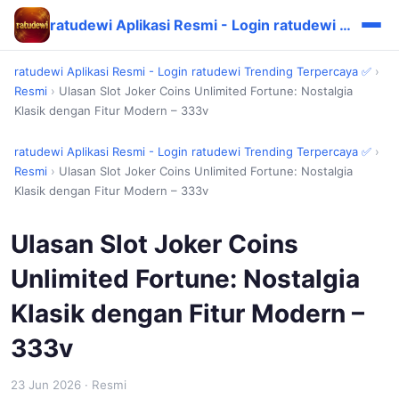
ratudewi Aplikasi Resmi - Login ratudewi Trending Terpercaya ✅
ratudewi Aplikasi Resmi - Login ratudewi Trending Terpercaya ✅
›
Resmi
›
Ulasan Slot Joker Coins Unlimited Fortune: Nostalgia
Klasik dengan Fitur Modern – 333v
ratudewi Aplikasi Resmi - Login ratudewi Trending Terpercaya ✅
›
Resmi
›
Ulasan Slot Joker Coins Unlimited Fortune: Nostalgia
Klasik dengan Fitur Modern – 333v
Ulasan Slot Joker Coins
Unlimited Fortune: Nostalgia
Klasik dengan Fitur Modern –
333v
23 Jun 2026
· Resmi