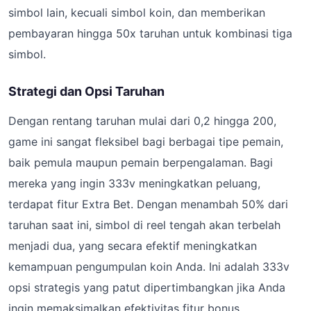
simbol lain, kecuali simbol koin, dan memberikan
pembayaran hingga 50x taruhan untuk kombinasi tiga
simbol.
Strategi dan Opsi Taruhan
Dengan rentang taruhan mulai dari 0,2 hingga 200,
game ini sangat fleksibel bagi berbagai tipe pemain,
baik pemula maupun pemain berpengalaman. Bagi
mereka yang ingin 333v meningkatkan peluang,
terdapat fitur Extra Bet. Dengan menambah 50% dari
taruhan saat ini, simbol di reel tengah akan terbelah
menjadi dua, yang secara efektif meningkatkan
kemampuan pengumpulan koin Anda. Ini adalah 333v
opsi strategis yang patut dipertimbangkan jika Anda
ingin memaksimalkan efektivitas fitur bonus.